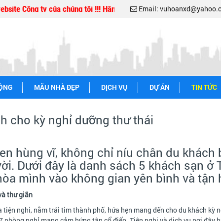
te Công ty của chúng tôi !!! Hân hạnh được phục vụ quý khách
Email: vuhoanxd@yahoo.
ĐỘNG
MÃU NHÀ ĐẸP
DỊCH VỤ
DỰ ÁN
TIN TỨC
h cho kỳ nghỉ dưỡng thư thái
 Đen hùng vĩ, không chỉ níu chân du khách
i. Dưới đây là danh sách 5 khách sạn ở Tâ
hòa mình vào không gian yên bình và tận
và thư giãn
à tiện nghi, nằm trái tim thành phố, hứa hẹn mang đến cho du khách kỳ 
127 phòng nghỉ mang cảm hứng tân cổ điển. Tiện nghi và dịch vụ nơi đây h