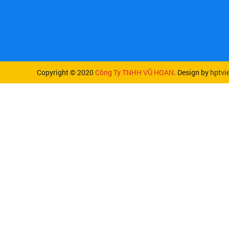
Copyright © 2020
Công Ty TNHH VŨ HOAN
. Design by
hptvi