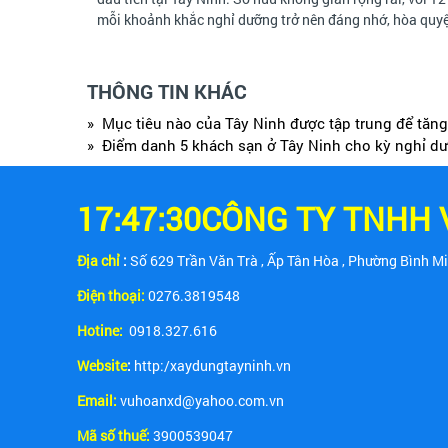
mỗi khoảnh khắc nghỉ dưỡng trở nên đáng nhớ, hòa quyện
THÔNG TIN KHÁC
» Mục tiêu nào của Tây Ninh được tập trung để tăng
» Điểm danh 5 khách sạn ở Tây Ninh cho kỳ nghỉ dư
17:47:30CÔNG TY TNHH
Địa chỉ
:
Số 629 Trần Văn Trà , Ấp Tân Hòa , Phường Bình Mi
Điện thoại:
0276.3819548
Hotine:
0918.327.616
Website
:
http:/xaydungtayninh.vn
Email:
vuhoanxd@yahoo.com.vn
Mã số thuế:
3900539047