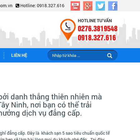
com.vn
Hotline: 0918.327.616
HOTLINE TƯ VẤN
0276.3819548
0918.327.616
LIÊN HỆ
 bởi danh thắng thiên nhiên mà
y Ninh, nơi bạn có thể trải
 hưởng dịch vụ đẳng cấp.
nghỉ đẳng cấp. Đây là khách sạn 5 sao tiêu chuẩn quốc tế
ứa hẹn sẽ làm hài lòng mọi du khách ghé đến.. Tại đây,