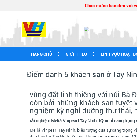
Chào mừng bạn đến với websi
TRANG CHỦ
GIỚI THIỆU
LĨNH VỰC HOẠT 
Điểm danh 5 khách sạn ở Tây Nin
vùng đất linh thiêng với núi Bà
còn bởi những khách sạn tuyệt vờ
nghiệm kỳ nghỉ dưỡng thư thái, 
rải nghiệm Meliá Vinpearl Tay Ninh: Kỳ nghỉ sang trọng 
Meliá Vinpearl Tay Ninh, biểu tượng của sự sang trọng v
đầu tiên tại Tây Ninh. Sở hữu không gian rộng rãi, với 